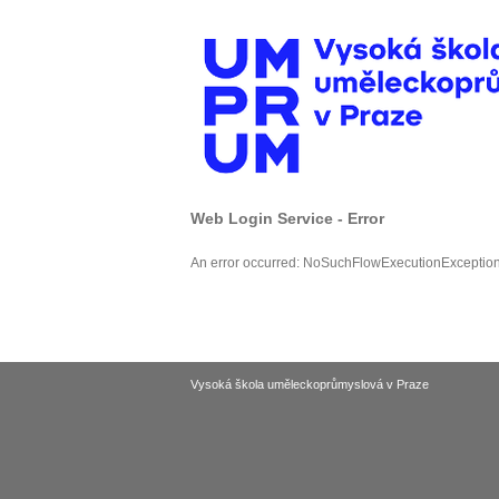
Web Login Service - Error
An error occurred: NoSuchFlowExecutionExceptio
Vysoká škola uměleckoprůmyslová v Praze