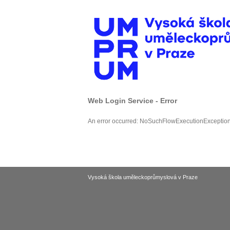
Web Login Service - Error
An error occurred: NoSuchFlowExecutionExceptio
Vysoká škola uměleckoprůmyslová v Praze