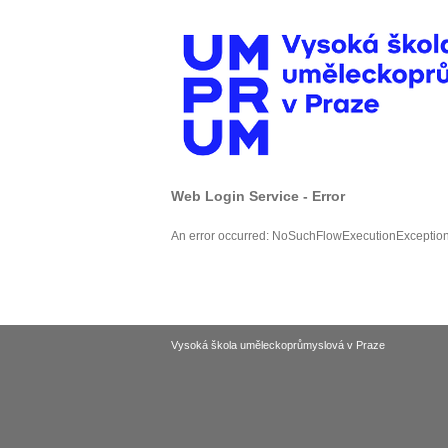
Web Login Service - Error
An error occurred: NoSuchFlowExecutionExceptio
Vysoká škola uměleckoprůmyslová v Praze